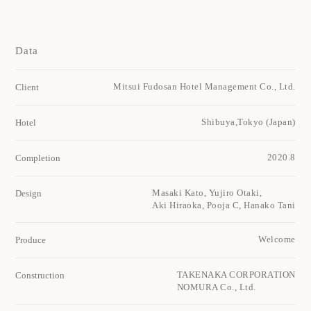
Data
Mitsui Fudosan Hotel Management Co., Ltd.
Client
Shibuya,Tokyo (Japan)
Hotel
2020.8
Completion
Masaki Kato, Yujiro Otaki,
Design
Aki Hiraoka, Pooja C, Hanako Tani
Welcome
Produce
TAKENAKA CORPORATION
Construction
NOMURA Co., Ltd.