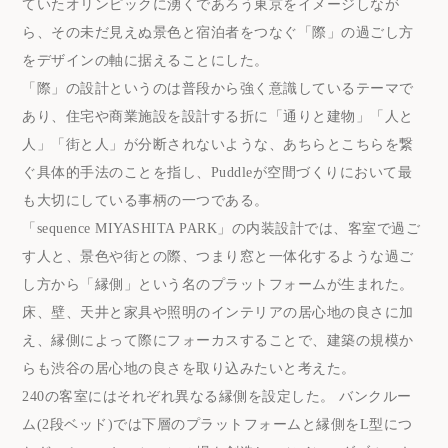
ていたオリンピックに湧くであろう東京をイメージしなが
ら、その未だ見えぬ景色と宿泊者をつなぐ「際」の過ごし方
をデザインの軸に据えることにした。
「際」の設計というのは普段から強く意識しているテーマで
あり、住宅や商業施設を設計する折に「通りと建物」「人と
人」「街と人」が分断されないような、あちらとこちらを繋
ぐ具体的手法のことを指し、Puddleが空間づくりにおいて最
も大切にしている事柄の一つである。
「sequence MIYASHITA PARK」の内装設計では、客室で過ご
す人と、景色や街との際、つまり窓と一体化するような過ご
し方から「縁側」という名のプラットフォームが生まれた。
床、壁、天井と家具や照明のインテリアの居心地の良さに加
え、縁側によって際にフォーカスすることで、建築の規模か
らも渋谷の居心地の良さを取り込みたいと考えた。
240の客室にはそれぞれ異なる縁側を設定した。 バンクルー
ム(2段ベッド)では下層のプラットフォームと縁側をL型につ