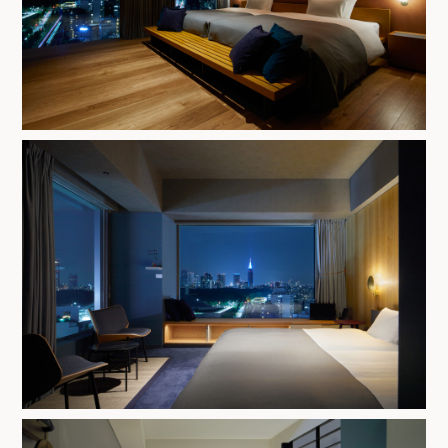
#Cafe
#Hotel
#Restaurant
#Sanu
Contact
#% ARABICA