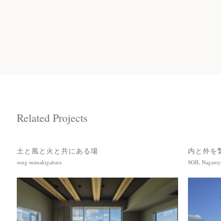
Related Projects
土と風と火と共にある場
内と外を
song mimakigahara
SOIL Nagato