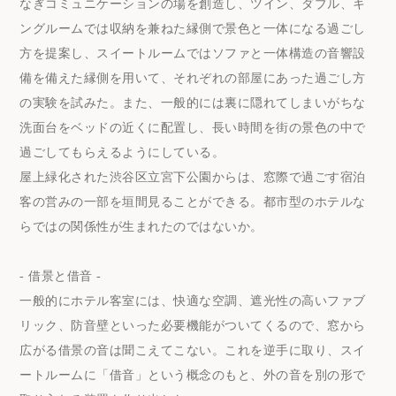
なぎコミュニケーションの場を創造し、ツイン、ダブル、キ
ングルームでは収納を兼ねた縁側で景色と一体になる過ごし
方を提案し、スイートルームではソファと一体構造の音響設
備を備えた縁側を用いて、それぞれの部屋にあった過ごし方
の実験を試みた。また、一般的には裏に隠れてしまいがちな
洗面台をベッドの近くに配置し、長い時間を街の景色の中で
過ごしてもらえるようにしている。
屋上緑化された渋谷区立宮下公園からは、窓際で過ごす宿泊
客の営みの一部を垣間見ることができる。都市型のホテルな
らではの関係性が生まれたのではないか。
- 借景と借音 -
一般的にホテル客室には、快適な空調、遮光性の高いファブ
リック、防音壁といった必要機能がついてくるので、窓から
広がる借景の音は聞こえてこない。これを逆手に取り、スイ
ートルームに「借音」という概念のもと、外の音を別の形で