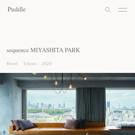
Puddle
Puddle
Puddle
sequence MIYASHITA PARK
Hotel
Tokyo
2020